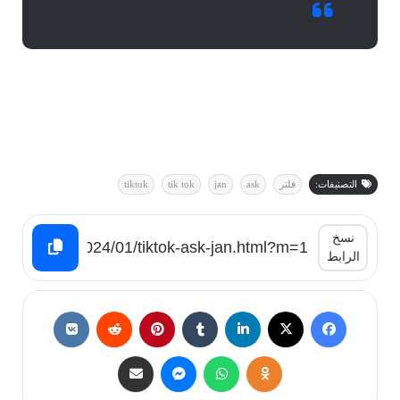
التصنيفات:
فلتر
ask
jan
tik tok
tiktok
نسخ
الرابط