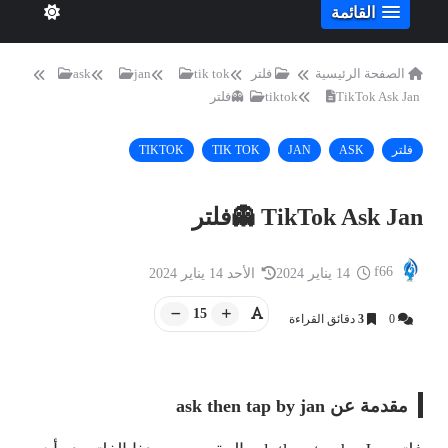
القائمة
الصفحة الرئيسية
فلتر
tik tok
jan
ask
TikTok Ask Jan 👻فلتر
tiktok
فلتر
ASK
JAN
TIK TOK
TIKTOK
TikTok Ask Jan 👻فلتر
f66
14 يناير 2024
الأحد 14 يناير 2024
15
0
3
دقائق القراءة
مقدمة عن ask then tap by jan