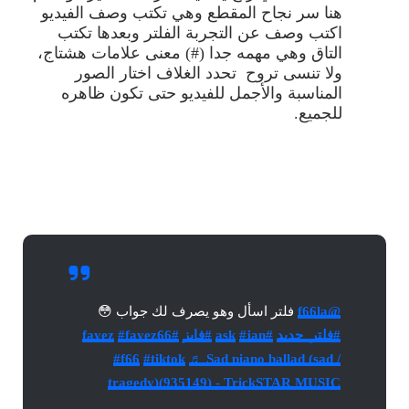
هنا سر نجاح المقطع وهي تكتب وصف الفيديو
اكتب وصف عن التجربة الفلتر وبعدها تكتب
التاق وهي مهمه جدا (#) معنى علامات هشتاج،
ولا تنسى تروح تحدد الغلاف اختار الصور
المناسبة والأجمل للفيديو حتى تكون ظاهره
للجميع.
@f66la
فلتر اسأل وهو يصرف لك جواب 😳
#فلتر_جديد
#ask
#jan
#فايز
#fayez
#fayez66
#f66
#tiktok
♬ Sad piano ballad (sad /
tragedy)(935149) - TrickSTAR MUSIC